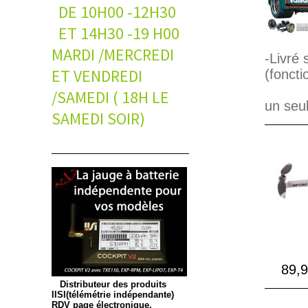
DE 10H00 -12H30
ET 14H30 -19 H00
MARDI /MERCREDI
-Livré 
ET VENDREDI
(foncti
/SAMEDI ( 18H LE
un seu
SAMEDI SOIR)
89,9
Distributeur des produits
IISI(télémétrie indépendante)
RDV page électronique.