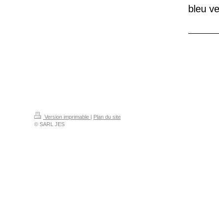
bleu ver
Version imprimable
|
Plan du site
© SARL JES